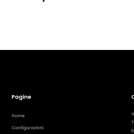
Pagine
V
Home
T
Configurazioni
E