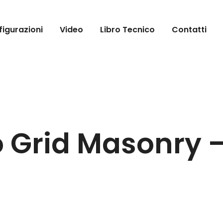
igurazioni
Video
Libro Tecnico
Contatti
io Grid Masonry 